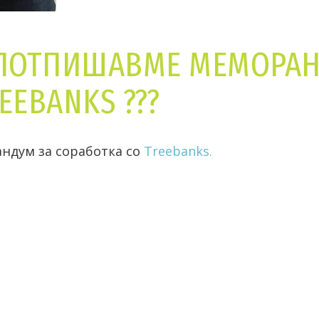
СЕ ПОТПИШАВМЕ МЕМОРА
EEBANKS ???
андум за соработка со
Treebanks.