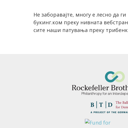
Не заборавајте, многу е лесно да г
букинг.ком преку нивната вебстрана
сите наши патувања преку трибенкс