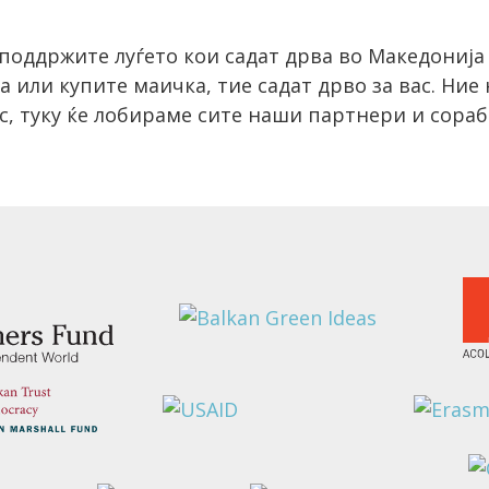
и поддржите луѓето кои садат дрва во Македониј
 или купите маичка, тие садат дрво за вас. Ние
, туку ќе лобираме сите наши партнери и сораб