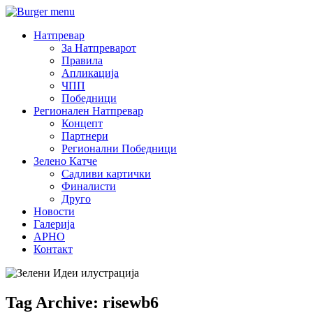
Натпревар
За Натпреварот
Правила
Апликација
ЧПП
Победници
Регионален Натпревар
Концепт
Партнери
Регионални Победници
Зелено Катче
Садливи картички
Финалисти
Друго
Новости
Галерија
АРНО
Контакт
Tag Archive: risewb6