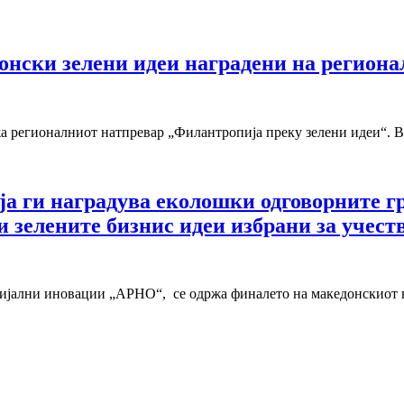
донски зелени идеи наградени на регион
ржа регионалниот натпревар „Филантропија преку зелени идеи“. Во
ја ги наградува еколошки одговорните гр
 зелените бизнис идеи избрани за учест
оцијални иновации „АРНО“, се одржа финалето на македонскиот н