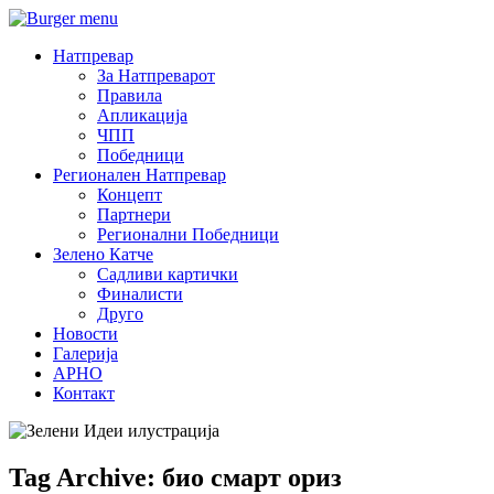
Натпревар
За Натпреварот
Правила
Апликација
ЧПП
Победници
Регионален Натпревар
Концепт
Партнери
Регионални Победници
Зелено Катче
Садливи картички
Финалисти
Друго
Новости
Галерија
АРНО
Контакт
Tag Archive: био смарт ориз