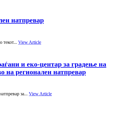
ален натпревар
 текот...
View Article
аѓани и еко-центар за градење на
во на регионален натпревар
атпревар за...
View Article