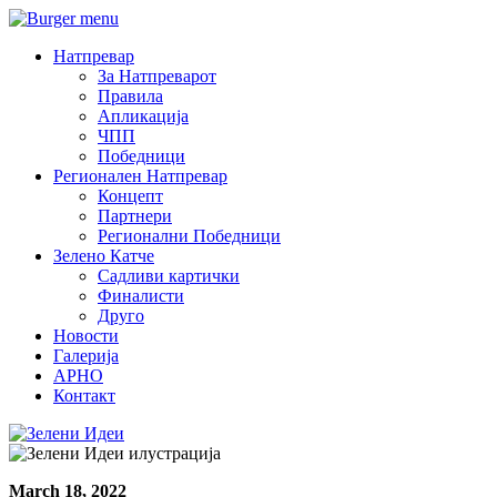
Натпревар
За Натпреварот
Правила
Апликација
ЧПП
Победници
Регионален Натпревар
Концепт
Партнери
Регионални Победници
Зелено Катче
Садливи картички
Финалисти
Друго
Новости
Галерија
АРНО
Контакт
March 18, 2022