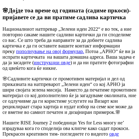
🌸Дојде тоа време од годината (садиме пркоси)-
пријавете се да ви пратиме садлива картичка
Националниот натпревар „Зелени идеи 2022“ е во тек, а ние
повторно сакаме нашите садливи картички да ги споделиме
со вас. Се што треба да направите за да добиете садлива
картичка е да ги оставите вашите контакт информации
преку
пополнување на овој формулар.
Потоа „АРНО“ ќе ви ја
испрати картичката
на вашата домашна адреса.
В
аша задача е
да ја засадите (
инструкции овде
) и да ни пратите фотографии
од цвеќето кога ќе никне.
🌸Садливите картички се промотивен материјал и дел од
приказната на натпреварот „Зелени идеи“ со кој АРНО ја
шири својата зелена мисија. Наместо да печатиме промотивен
материјал со кој дополнително ќе ја загадуваме околината, ние
се одлучивме да ги користиме услугите на Визарт кои
рециклираат стара хартија и нудат избор на семе кое може да
се вметне во самиот печатен и дизајниран примерок.🌸
Нашите RISE Journey 2 победници Yes for Less многу не’
израдуваа кога го споделија ова клипче како садат прокоси.
Прекрасен креативен тим- погледнете го видеото
овде