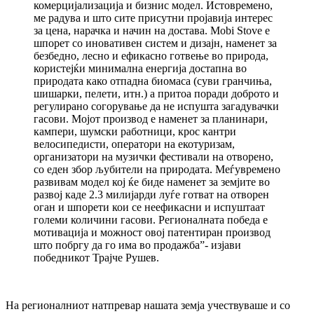
комерцијализација и бизнис модел. Истовремено,
ме радува и што сите присутни пројавија интерес
за цена, нарачка и начин на достава. Mobi Stove е
шпорет со иновативен систем и дизајн, наменет за
безбедно, лесно и ефикасно готвење во природа,
користејќи минимална енергија достапна во
природата како отпадна биомаса (суви гранчиња,
шишарки, пелети, итн.) а притоа поради доброто и
регулирано согорување да не испушта загадувачки
гасови. Мојот производ е наменет за планинари,
кампери, шумски работници, крос кантри
велосипедисти, оператори на екотуризам,
организатори на музички фестивали на отворено,
со еден збор љубители на природата. Меѓувремено
развивам модел кој ќе биде наменет за земјите во
развој каде 2.3 милијарди луѓе готват на отворен
оган и шпорети кои се неефикасни и испуштаат
големи количини гасови. Регионалната победа е
мотивација и можност овој патентиран производ
што побргу да го има во продажба”- изјави
победникот Трајче Рушев.
На регионалниот натпревар нашата земја учествуваше и со