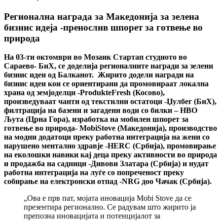
Регионална награда за Македонија за зелена
бизнис идеја -пренослив шпорет за готвење во
природа
На 03-ти oктомври во Мозаик Стартап студиото во
Сараево- БиХ, се доделија регионалните награди за зелени
бизнис идеи од Балканот. Жирито додели награди на
бизнис идеи кои се ориентирани да промовираат локална
храна од земјоделци -ProdukteFresh (Косово),
произведуваат чанти од текстилни остатоци -Џулбег (БиХ),
филтрација на базени и загадени води со билки – НВО
Љута (Црна Гора), изработка на мобилен шпорет за
готвење во природа- MobiStove (Македонија), производство
на модни додатоци преку работна интеграција на жени со
нарушено ментално здравје -HERC (Србија), промовирање
на еколошки навики кај деца преку активности во природа
и продажба на садници -Дивови Златара (Србија) и нудат
работна интеграција на луѓе со попреченост преку
собирање на електронски отпад -NRG доо Чачак (Србија).
„Ова е прв пат, мојата иновација Mobi Stove да се
презентира регионално. Се радувам што жирито ја
препозна иновацијата и потенцијалот за