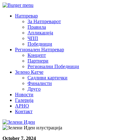
Натпревар
За Натпреварот
Правила
Апликација
ЧПП
Победници
Регионален Натпревар
Концепт
Партнери
Регионални Победници
Зелено Катче
Садливи картички
Финалисти
Друго
Новости
Галерија
АРНО
Контакт
October 7, 2024