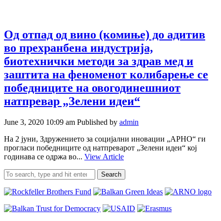
Од отпад од вино (комиње) до адитив
во прехранбена индустрија,
биотехнички методи за здрав мед и
заштита на феноменот колибарење се
победниците на овогодинешниот
натпревар „Зелени идеи“
June 3, 2020 10:09 am
Published by
admin
На 2 јуни, Здружението за социјални иновации „АРНО“ ги
прогласи победниците од натпреварот „Зелени идеи“ кој
годинава се одржа во...
View Article
Search