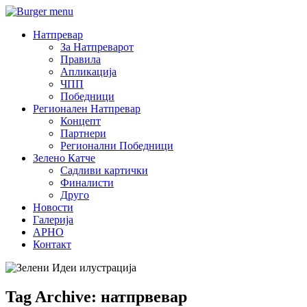
Натпревар
За Натпреварот
Правила
Апликација
ЧПП
Победници
Регионален Натпревар
Концепт
Партнери
Регионални Победници
Зелено Катче
Садливи картички
Финалисти
Друго
Новости
Галерија
АРНО
Контакт
Tag Archive: натпрвевар