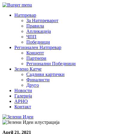
Натпревар
За Натпреварот
Правила
Апликација
ЧПП
Победници
Регионален Натпревар
Концепт
Партнери
Регионални Победници
Зелено Катче
Садливи картички
Финалисти
Друго
Новости
Галерија
АРНО
Контакт
April 21, 2021