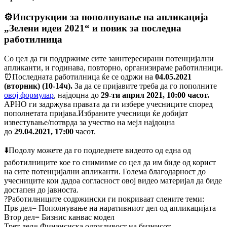
⚙️Инструкции за пополнување на апликација
„Зелени идеи 2021“ и повик за последна
работилница
Со цел да ги поддржиме сите заинтересирани потенцијални
апликанти, и годинава, повторно, организираме работилници.
⏰Последната работилница ќе се одржи на
04.05.
2021
(вторник) (10-14ч).
За да се пријавите треба да го пополните
овој формулар
, најдоцна до
29-ти
aприл
2021
, 10:00 часот.
АРНО ги задржува правата да ги избере учесниците според
пополнетата пријава.Избраните учесници ќе добијат
известување/потврда за учество на мејл најдоцна
до
29.04.2021, 17:00
часот.
⬇️Подолу можете да го подледнете видеото од една од
работилниците кое го снимивме со цел да им биде од корист
на сите потенцијални апликанти. Голема благодарност до
учесниците кои дадоа согласност овој видео материјал да биде
достапен до јавноста.
?Работилниците содржински ги покриваат слените теми:
Прв дел= Пополнување на наративниот дел од апликацијата
Втор дел= Бизнис канвас модел
Трет дел= Финансиска одржливост на бизнисот