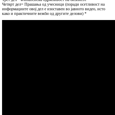
Четврт дел= Прашања од учесници (поради осетливост на
информациите овој дел е изоставен во јавното видео, исто
како и практичните вежби од другите делови) *